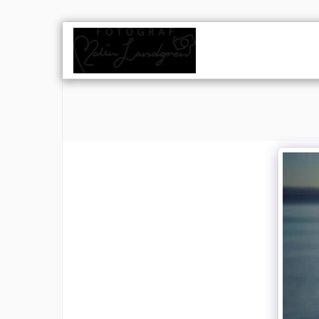
HEM
PO