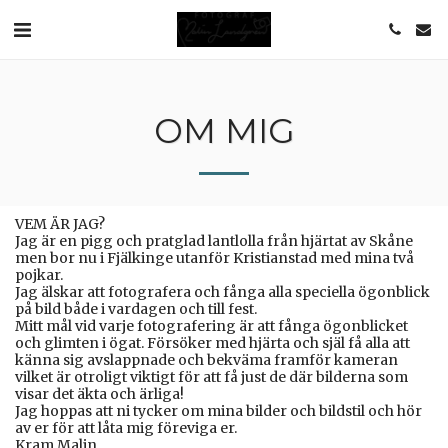
OM MIG
VEM ÄR JAG?
Jag är en pigg och pratglad lantlolla från hjärtat av Skåne
men bor nu i Fjälkinge utanför Kristianstad med mina två
pojkar.
Jag älskar att fotografera och fånga alla speciella ögonblick
på bild både i vardagen och till fest.
Mitt mål vid varje fotografering är att fånga ögonblicket
och glimten i ögat. Försöker med hjärta och själ få alla att
känna sig avslappnade och bekväma framför kameran
vilket är otroligt viktigt för att få just de där bilderna som
visar det äkta och ärliga!
Jag hoppas att ni tycker om mina bilder och bildstil och hör
av er för att låta mig föreviga er.
Kram Malin