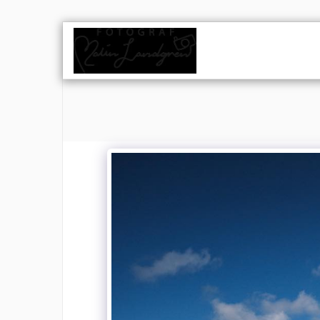
HEM
PO